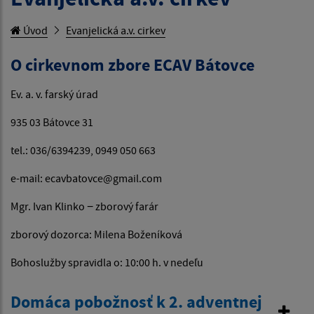
Úvod
Evanjelická a.v. cirkev
O cirkevnom zbore ECAV Bátovce
Ev. a. v. farský úrad
935 03 Bátovce 31
tel.: 036/6394239, 0949 050 663
e-mail: ecavbatovce@gmail.com
Mgr. Ivan Klinko − zborový farár
zborový dozorca: Milena Boženíková
Bohoslužby spravidla o: 10:00 h. v nedeľu
Domáca pobožnosť k 2. adventnej