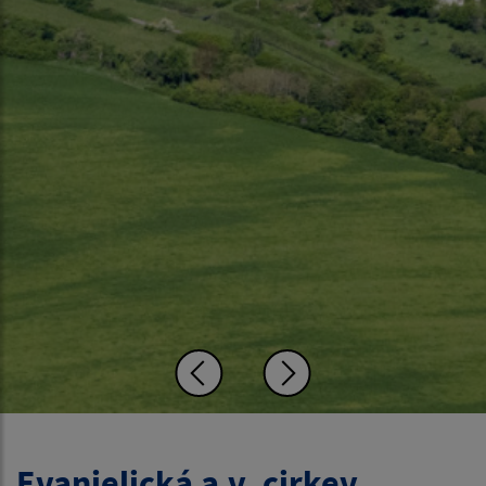
Evanjelická a.v. cirkev