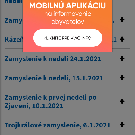
nedeli.
Zamyslenie k prvej pôstnej nedeli.
Kázeň Nedeľa Deviatnik 31. 1. 2021
Zamyslenie k nedeli 24.1.2021
Zamyslenie k nedeli, 15.1.2021
Zamyslenie k prvej nedeli po
Zjavení, 10.1.2021
Trojkráľové zamyslenie, 6.1.2021