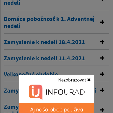
nedeli
Domáca pobožnosť k 1. Adventnej
nedeli
Zamyslenie k nedeli 18.4.2021
Zamyslenie k nedeli 11.4.2021
Veľkonočné obdobie
Nezobrazovať
Zamyslenia k 3. a 4. pôstnej nedeli
Zamyslenie k druhej pôstnej