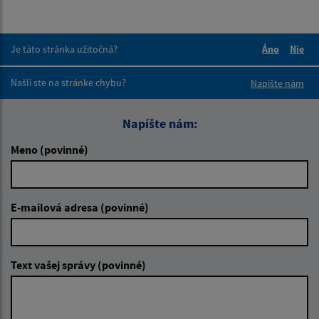
Je táto stránka užitočná?
Áno
Nie
Boli tieto 
Boli 
Našli ste na stránke chybu?
Napíšte nám
Napíšte nám:
Meno (povinné)
E-mailová adresa (povinné)
Text vašej správy (povinné)