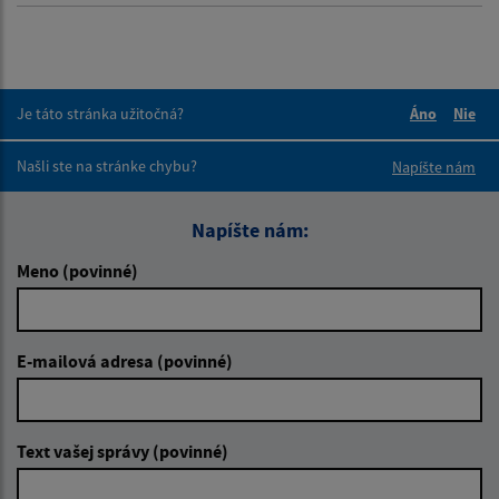
Je táto stránka užitočná?
Áno
Nie
Boli tieto 
Boli 
Našli ste na stránke chybu?
Napíšte nám
Napíšte nám:
Meno (povinné)
E-mailová adresa (povinné)
Text vašej správy (povinné)