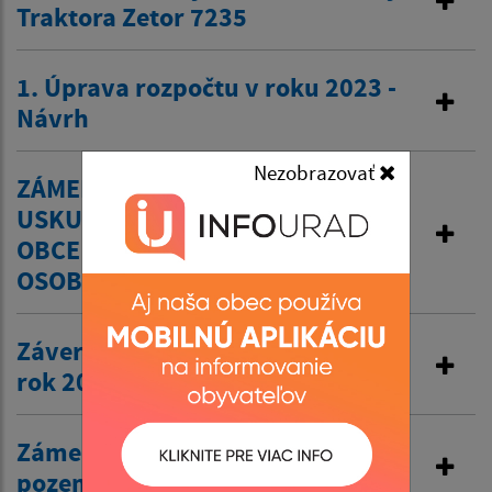
Traktora Zetor 7235
1. Úprava rozpočtu v roku 2023 -
Návrh
Nezobrazovať
ZÁMER OBCE BÁTOVCE ZÁMENOU
USKUTOČNIŤ PREVOD MAJETKU
OBCE Z DOVODU HODNÉHO
OSOBITNÉHO ZRETEĽA
Záverečný účet obce Bátovce za
rok 2022
Zámer č. 2/2023 odpredaj
pozemku