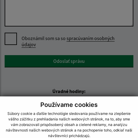
Oboznámil som sa so
spracúvaním osobných
údajov
Google reCaptcha Response
Odoslať správu
Úradné hodiny:
Deň:
Čas:
Používame cookies
Pondelok:
07:30 - 15:30
Súbory cookie a ďalšie technológie sledovania používame na zlepšenie
Utorok:
nestránkový deň
vášho zážitku z prehliadania našich webových stránok, na to, aby sme
vám zobrazovali prispôsobený obsah a cielené reklamy, na analýzu
Streda:
07:30 - 17:00
návštevnosti našich webových stránok a na pochopenie toho, odkiaľ naši
Štvrtok:
nestránkový deň
návštevníci prichádzajú.