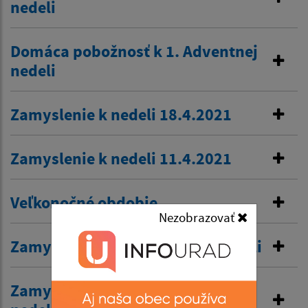
nedeli
Domáca pobožnosť k 1. Adventnej
nedeli
Zamyslenie k nedeli 18.4.2021
Zamyslenie k nedeli 11.4.2021
Veľkonočné obdobie
Nezobrazovať
Zamyslenia k 3. a 4. pôstnej nedeli
Zamyslenie k druhej pôstnej