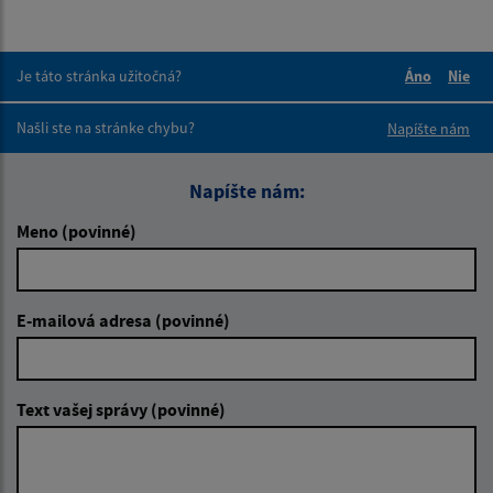
Je táto stránka užitočná?
Áno
Nie
Boli tieto 
Boli 
Našli ste na stránke chybu?
Napíšte nám
Napíšte nám:
Meno (povinné)
E-mailová adresa (povinné)
Text vašej správy (povinné)