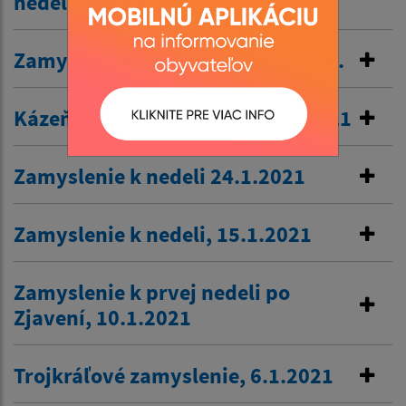
nedeli.
Zamyslenie k prvej pôstnej nedeli.
Kázeň Nedeľa Deviatnik 31. 1. 2021
Zamyslenie k nedeli 24.1.2021
Zamyslenie k nedeli, 15.1.2021
Zamyslenie k prvej nedeli po
Zjavení, 10.1.2021
Trojkráľové zamyslenie, 6.1.2021