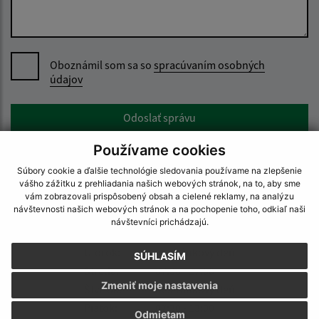
Oboznámil som sa so
spracúvaním osobných
údajov
Google reCaptcha Response
Odoslať správu
Používame cookies
Súbory cookie a ďalšie technológie sledovania používame na zlepšenie
vášho zážitku z prehliadania našich webových stránok, na to, aby sme
Úradné hodiny:
vám zobrazovali prispôsobený obsah a cielené reklamy, na analýzu
návštevnosti našich webových stránok a na pochopenie toho, odkiaľ naši
Deň:
Čas:
návštevníci prichádzajú.
Pondelok:
07:30 - 15:30
Utorok:
nestránkový deň
SÚHLASÍM
Streda:
07:30 - 17:00
Zmeniť moje nastavenia
Štvrtok:
nestránkový deň
Piatok:
07:30 - 13:00
Odmietam