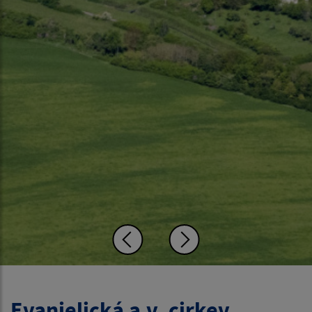
Evanjelická a.v. cirkev