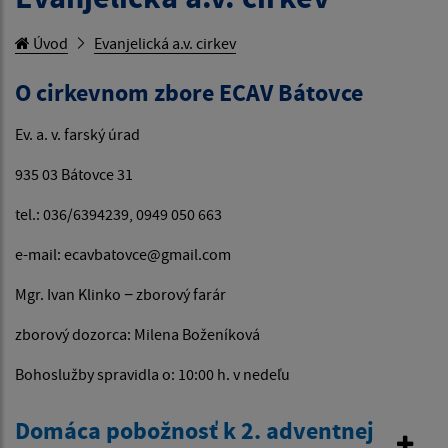
Úvod
Evanjelická a.v. cirkev
O cirkevnom zbore ECAV Bátovce
Ev. a. v. farský úrad
935 03 Bátovce 31
tel.: 036/6394239, 0949 050 663
e-mail: ecavbatovce@gmail.com
Mgr. Ivan Klinko − zborový farár
zborový dozorca: Milena Boženíková
Bohoslužby spravidla o: 10:00 h. v nedeľu
Domáca pobožnosť k 2. adventnej