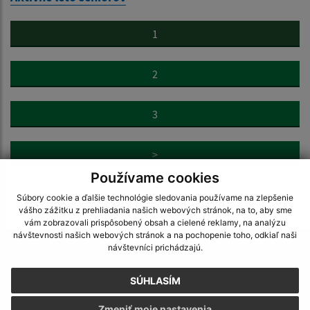
1
2
3
>
Používame cookies
Súbory cookie a ďalšie technológie sledovania používame na zlepšenie
vášho zážitku z prehliadania našich webových stránok, na to, aby sme
vám zobrazovali prispôsobený obsah a cielené reklamy, na analýzu
návštevnosti našich webových stránok a na pochopenie toho, odkiaľ naši
Je táto stránka užitočná?
Áno
Nie
návštevníci prichádzajú.
Boli tieto 
Boli 
Našli ste na stránke chybu?
Napíšte nám
SÚHLASÍM
Zmeniť moje nastavenia