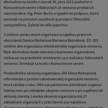
dôchodcov sa stretlo v utorok 30. júna 2015 podvečer v
Komunitnom centre v Bátovciach 25 seniorov privítal ich
starosta obce. Ing. Peter Burčo a vyjadril im podporu, ktorú
avizovali na júnovom zasadnutí aj poslanci Obecného
zastupiteľstva. Zaželal im veľa úspechov
S účelom vzniku dvoch organizácií a náplňou práce ich
oboznámili Danica Ráchelová Marianna Bernátová. ZO JDS
vznikne ako organizácia celoslovenskej organizácie seniorov,
Klub dôchodcov bude obecnou záujmovou organizáciou
slúžiacou na pravidelné stretávanie sa a realizáciu bátovských
seniorov. Stretávať sa budú v Komunitnom centre.
Predsedníčka okresnej organizácie JDS Elena Kolmanová
informovala o poslaní celoslovenskej organizácie seniorov,
ktorá vznikla v roku 1990 a je partnerom ústredných orgánov
štátnej moci pri obhajobe záujmov seniorov a pri napĺňaní ich
aktívnej staroby. Levická okresná organizácia má 27
základných organizácií s 2160 členmi a je najväčšou
záujmovou organizáciou. Kolmanová informovala o aktivitách