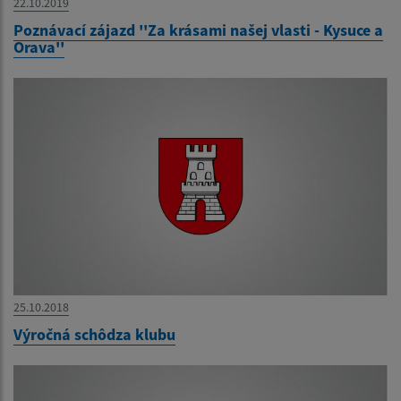
22.10.2019
Poznávací zájazd ''Za krásami našej vlasti - Kysuce a
Orava''
25.10.2018
Výročná schôdza klubu