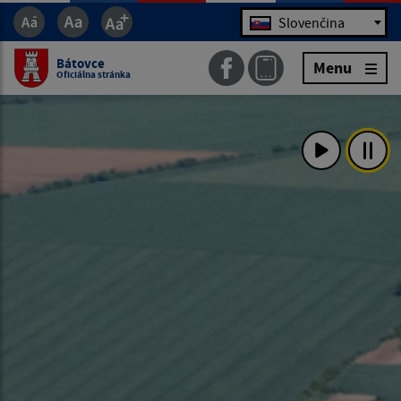
Jazyk
Slovenčina
Bátovce
Menu
Oficiálna stránka