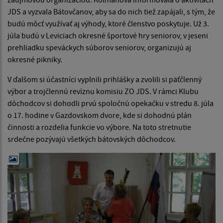
JDS a vyzvala Bátovčanov, aby sa do nich tiež zapájali, s tým, že
budú môcť využívať aj výhody, ktoré členstvo poskytuje. Už 3.
júla budú v Leviciach okresné športové hry seniorov, v jeseni
prehliadku speváckych súborov seniorov, organizujú aj
okresné pikniky.
V ďalšom si účastníci vyplnili prihlášky a zvolili si päťčlenný
výbor a trojčlennú revíznu komisiu ZO JDS. V rámci Klubu
dôchodcov si dohodli prvú spoločnú opekačku v stredu 8. júla
o 17. hodine v Gazdovskom dvore, kde si dohodnú plán
činnosti a rozdelia funkcie vo výbore. Na toto stretnutie
srdečne pozývajú všetkých bátovských dôchodcov.