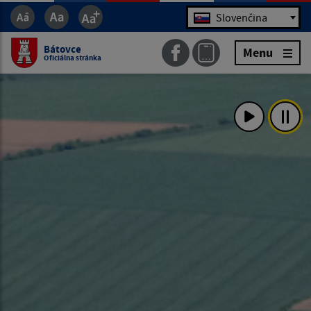
Jazyk
Slovenčina
Bátovce
Menu
Oficiálna stránka