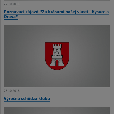
22.10.2019
Poznávací zájazd ''Za krásami našej vlasti - Kysuce a
Orava''
25.10.2018
Výročná schôdza klubu