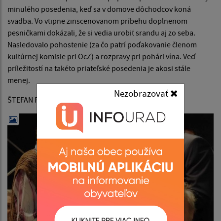
minulého posedenia, keď sa v domove dôchodcov koná
svadba. Vo vtipne zinscenovanom príbehu doplnenom
pesničkami dokázali, že si vedia urobiť srandu aj zo seba.
Nasledovalo pohostenie (za čo patrí poďakovanie členom
kultúrnej komisie pri OcZ) a rozpravy pri pohári vína. Veď
príležitostí na takéto priateľské posedenia je akosi stále
menej.
Nezobrazovať
ŠTEFAN RÁCHELA