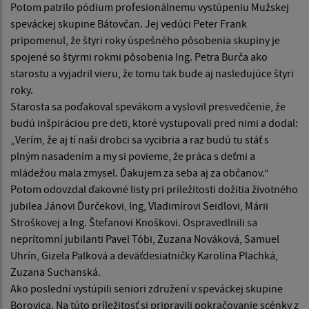
Potom patrilo pódium profesionálnemu vystúpeniu Mužskej
speváckej skupine Bátovčan. Jej vedúci Peter Frank
pripomenul, že štyri roky úspešného pôsobenia skupiny je
spojené so štyrmi rokmi pôsobenia Ing. Petra Burča ako
starostu a vyjadril vieru, že tomu tak bude aj nasledujúce štyri
roky.
Starosta sa poďakoval spevákom a vyslovil presvedčenie, že
budú inšpiráciou pre deti, ktoré vystupovali pred nimi a dodal:
„Verím, že aj tí naši drobci sa vycibria a raz budú tu stáť s
plným nasadením a my si povieme, že práca s deťmi a
mládežou mala zmysel. Ďakujem za seba aj za občanov.“
Potom odovzdal ďakovné listy pri príležitosti dožitia životného
jubilea Jánovi Ďurčekovi, Ing, Vladimírovi Seidlovi, Márii
Stroškovej a Ing. Štefanovi Knoškovi. Ospravedlnili sa
neprítomní jubilanti Pavel Tóbi, Zuzana Nováková, Samuel
Uhrín, Gizela Palková a deväťdesiatničky Karolína Plachká,
Zuzana Suchanská.
Ako poslední vystúpili seniori združení v speváckej skupine
Borovica. Na túto príležitosť si pripravili pokračovanie scénky z