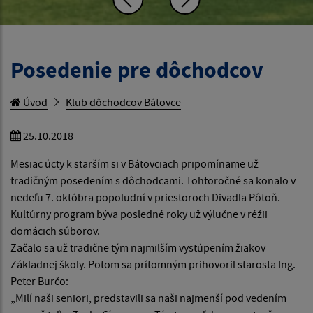
Posedenie pre dôchodcov
Úvod
Klub dôchodcov Bátovce
25.10.2018
Mesiac úcty k starším si v Bátovciach pripomíname už
tradičným posedením s dôchodcami. Tohtoročné sa konalo v
nedeľu 7. októbra popoludní v priestoroch Divadla Pôtoň.
Kultúrny program býva posledné roky už výlučne v réžii
domácich súborov.
Začalo sa už tradične tým najmilším vystúpením žiakov
Základnej školy. Potom sa prítomným prihovoril starosta Ing.
Peter Burčo:
„Milí naši seniori, predstavili sa naši najmenší pod vedením