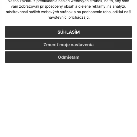
vášho zážitku z prehliadania našich webových stránok, na to, aby sme
Aktívne leto seniorov
vám zobrazovali prispôsobený obsah a cielené reklamy, na analýzu
návštevnosti našich webových stránok a na pochopenie toho, odkiaľ naši
návštevníci prichádzajú.
1
SÚHLASÍM
2
Zmeniť moje nastavenia
3
Odmietam
>
Je táto stránka užitočná?
Áno
Nie
Boli tieto 
Boli 
Našli ste na stránke chybu?
Napíšte nám