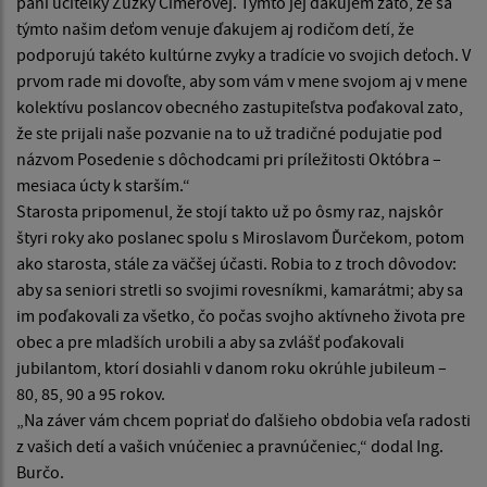
pani učiteľky Zuzky Címerovej. Týmto jej ďakujem zato, že sa
týmto našim deťom venuje ďakujem aj rodičom detí, že
podporujú takéto kultúrne zvyky a tradície vo svojich deťoch. V
prvom rade mi dovoľte, aby som vám v mene svojom aj v mene
kolektívu poslancov obecného zastupiteľstva poďakoval zato,
že ste prijali naše pozvanie na to už tradičné podujatie pod
názvom Posedenie s dôchodcami pri príležitosti Októbra –
mesiaca úcty k starším.“
Starosta pripomenul, že stojí takto už po ôsmy raz, najskôr
štyri roky ako poslanec spolu s Miroslavom Ďurčekom, potom
ako starosta, stále za väčšej účasti. Robia to z troch dôvodov:
aby sa seniori stretli so svojimi rovesníkmi, kamarátmi; aby sa
im poďakovali za všetko, čo počas svojho aktívneho života pre
obec a pre mladších urobili a aby sa zvlášť poďakovali
jubilantom, ktorí dosiahli v danom roku okrúhle jubileum –
80, 85, 90 a 95 rokov.
„Na záver vám chcem popriať do ďalšieho obdobia veľa radosti
z vašich detí a vašich vnúčeniec a pravnúčeniec,“ dodal Ing.
Burčo.