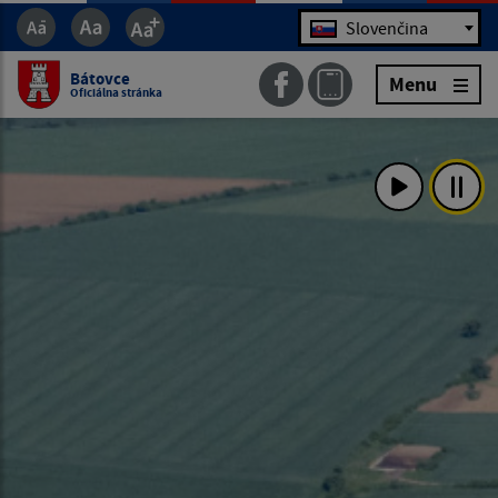
Jazyk
Slovenčina
Bátovce
Menu
Oficiálna stránka