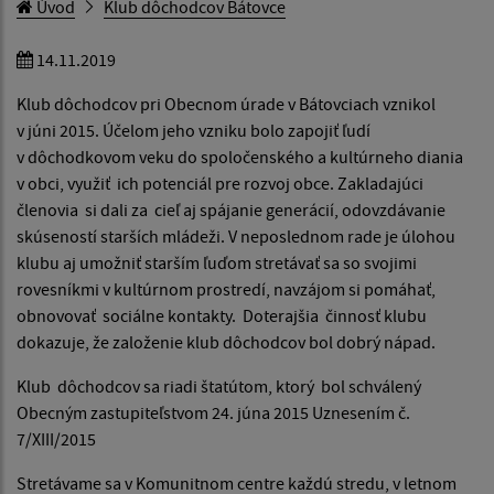
Úvod
Klub dôchodcov Bátovce
14.11.2019
Klub dôchodcov pri Obecnom úrade v Bátovciach vznikol
v júni 2015. Účelom jeho vzniku bolo zapojiť ľudí
v dôchodkovom veku do spoločenského a kultúrneho diania
v obci, využiť ich potenciál pre rozvoj obce. Zakladajúci
členovia si dali za cieľ aj spájanie generácií, odovzdávanie
skúseností starších mládeži. V neposlednom rade je úlohou
klubu aj umožniť starším ľuďom stretávať sa so svojimi
rovesníkmi v kultúrnom prostredí, navzájom si pomáhať,
obnovovať sociálne kontakty. Doterajšia činnosť klubu
dokazuje, že založenie klub dôchodcov bol dobrý nápad.
Klub dôchodcov sa riadi štatútom, ktorý bol schválený
Obecným zastupiteľstvom 24. júna 2015 Uznesením č.
7/XIII/2015
Stretávame sa v Komunitnom centre každú stredu, v letnom