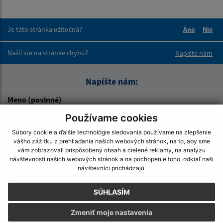
Je táto stránka užitočná?
Áno
Nie
Boli tieto 
Boli 
Našli ste na stránke chybu?
Napíšte nám
Napíšte nám:
Meno (povinné)
Používame cookies
Súbory cookie a ďalšie technológie sledovania používame na zlepšenie
E-mailová adresa (povinné)
vášho zážitku z prehliadania našich webových stránok, na to, aby sme
vám zobrazovali prispôsobený obsah a cielené reklamy, na analýzu
návštevnosti našich webových stránok a na pochopenie toho, odkiaľ naši
návštevníci prichádzajú.
Text vašej správy (povinné)
SÚHLASÍM
Zmeniť moje nastavenia