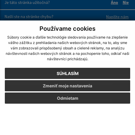
Je táto stránka užitočná?
Áno
Nie
Boli tieto 
Boli 
Našli ste na stránke chybu?
Napíšte nám
Používame cookies
Napíšte nám:
Súbory cookie a ďalšie technológie sledovania používame na zlepšenie
vášho zážitku z prehliadania našich webových stránok, na to, aby sme
Meno (povinné)
vám zobrazovali prispôsobený obsah a cielené reklamy, na analýzu
návštevnosti našich webových stránok a na pochopenie toho, odkiaľ naši
návštevníci prichádzajú.
E-mailová adresa (povinné)
SÚHLASÍM
Zmeniť moje nastavenia
Text vašej správy (povinné)
Odmietam