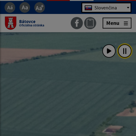
Jazyk
Slovenčina
Bátovce
Menu
Oficiálna stránka