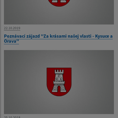
22.10.2019
Poznávací zájazd ''Za krásami našej vlasti - Kysuce a
Orava''
25.10.2018