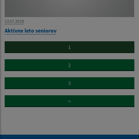
13.07.2018
Aktívne leto seniorov
1
2
3
>