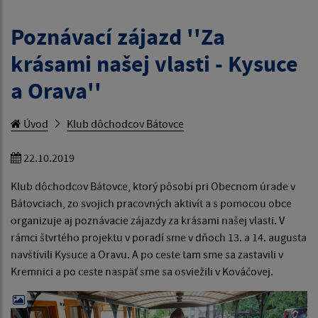
Poznávací zájazd ''Za
krásami našej vlasti - Kysuce
a Orava''
Úvod
Klub dôchodcov Bátovce
22.10.2019
Klub dôchodcov Bátovce, ktorý pôsobí pri Obecnom úrade v
Bátovciach, zo svojich pracovných aktivít a s pomocou obce
organizuje aj poznávacie zájazdy za krásami našej vlasti. V
rámci štvrtého projektu v poradí sme v dňoch 13. a 14. augusta
navštívili Kysuce a Oravu. A po ceste tam sme sa zastavili v
Kremnici a po ceste naspäť sme sa osviežili v Kováčovej.