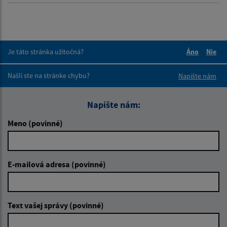
Je táto stránka užitočná?
Áno
Nie
Boli tieto 
Boli 
Našli ste na stránke chybu?
Napíšte nám
Napíšte nám:
Meno (povinné)
E-mailová adresa (povinné)
Text vašej správy (povinné)