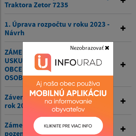
Traktora Zetor 7235
1. Úprava rozpočtu v roku 2023 -
Návrh
Nezobrazovať
ZÁMER OBCE BÁTOVCE ZÁMENOU
USKUTOČNIŤ PREVOD MAJETKU
OBCE Z DOVODU HODNÉHO
OSOBITNÉHO ZRETEĽA
Záverečný účet obce Bátovce za
rok 2022
Zámer č. 2/2023 odpredaj
pozemku