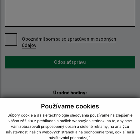
Oboznámil som sa so
spracúvaním osobných
údajov
Google reCaptcha Response
Odoslať správu
Úradné hodiny:
Deň:
Čas:
Používame cookies
Pondelok:
07:30 - 15:30
Súbory cookie a ďalšie technológie sledovania používame na zlepšenie
Utorok:
nestránkový deň
vášho zážitku z prehliadania našich webových stránok, na to, aby sme
vám zobrazovali prispôsobený obsah a cielené reklamy, na analýzu
Streda:
07:30 - 17:00
návštevnosti našich webových stránok a na pochopenie toho, odkiaľ naši
Štvrtok:
nestránkový deň
návštevníci prichádzajú.