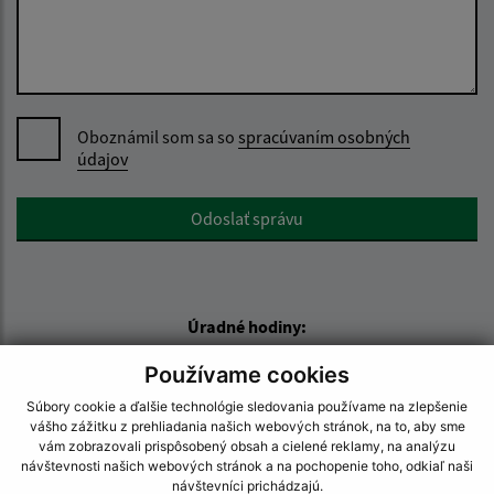
Oboznámil som sa so
spracúvaním osobných
údajov
Google reCaptcha Response
Odoslať správu
Úradné hodiny:
Deň:
Čas:
Používame cookies
Pondelok:
07:30 - 15:30
Súbory cookie a ďalšie technológie sledovania používame na zlepšenie
Utorok:
nestránkový deň
vášho zážitku z prehliadania našich webových stránok, na to, aby sme
vám zobrazovali prispôsobený obsah a cielené reklamy, na analýzu
Streda:
07:30 - 17:00
návštevnosti našich webových stránok a na pochopenie toho, odkiaľ naši
Štvrtok:
nestránkový deň
návštevníci prichádzajú.