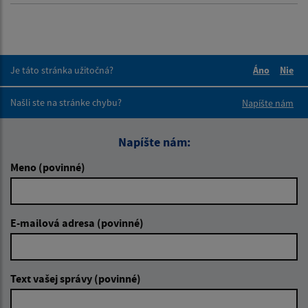
Je táto stránka užitočná?
Áno
Nie
Boli tieto 
Boli 
Našli ste na stránke chybu?
Napíšte nám
Napíšte nám:
Meno (povinné)
E-mailová adresa (povinné)
Text vašej správy (povinné)