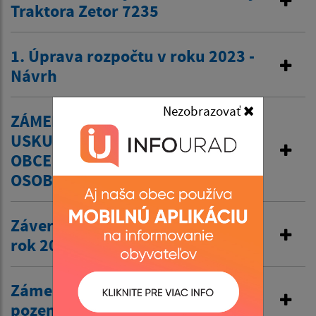
Traktora Zetor 7235
1. Úprava rozpočtu v roku 2023 -
Návrh
Nezobrazovať
ZÁMER OBCE BÁTOVCE ZÁMENOU
USKUTOČNIŤ PREVOD MAJETKU
OBCE Z DOVODU HODNÉHO
OSOBITNÉHO ZRETEĽA
Záverečný účet obce Bátovce za
rok 2022
Zámer č. 2/2023 odpredaj
pozemku