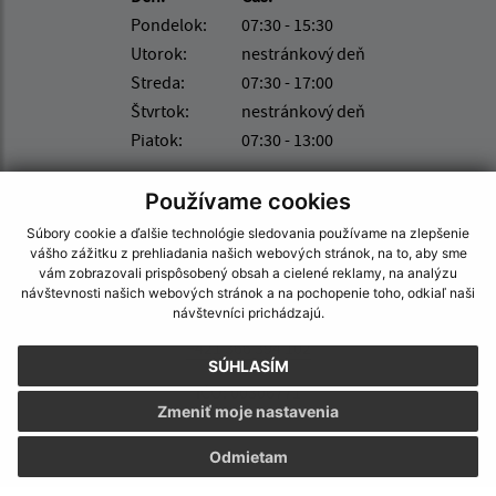
Pondelok:
07:30 - 15:30
Utorok:
nestránkový deň
Streda:
07:30 - 17:00
Štvrtok:
nestránkový deň
Piatok:
07:30 - 13:00
Kontakt:
Používame cookies
Obecný úrad Bátovce
Súbory cookie a ďalšie technológie sledovania používame na zlepšenie
Bátovce 2
vášho zážitku z prehliadania našich webových stránok, na to, aby sme
vám zobrazovali prispôsobený obsah a cielené reklamy, na analýzu
935 03 Bátovce
návštevnosti našich webových stránok a na pochopenie toho, odkiaľ naši
návštevníci prichádzajú.
info@batovce.sk
+421 366 394 102
SÚHLASÍM
IČO: 00306771
Zmeniť moje nastavenia
Odmietam