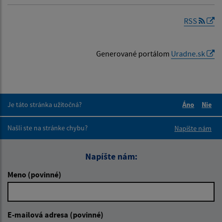
RSS
Generované portálom
Uradne.sk
Je táto stránka užitočná?
Áno
Nie
Boli tieto 
Boli 
Našli ste na stránke chybu?
Napíšte nám
Napíšte nám:
Meno (povinné)
E-mailová adresa (povinné)