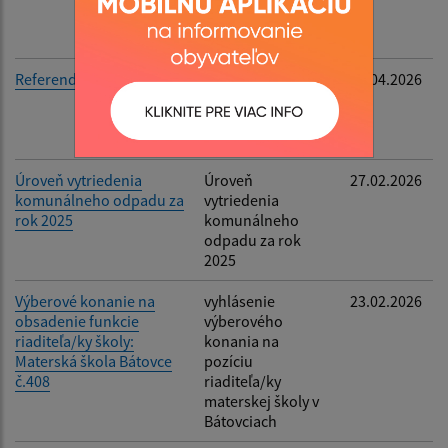
spoločenstvo
Bátovce
Referendum
informácia o
22.04.2026
podmienkach
práva hlasovať v
referende
Úroveň vytriedenia
Úroveň
27.02.2026
komunálneho odpadu za
vytriedenia
rok 2025
komunálneho
odpadu za rok
2025
Výberové konanie na
vyhlásenie
23.02.2026
obsadenie funkcie
výberového
riaditeľa/ky školy:
konania na
Materská škola Bátovce
pozíciu
č.408
riaditeľa/ky
materskej školy v
Bátovciach