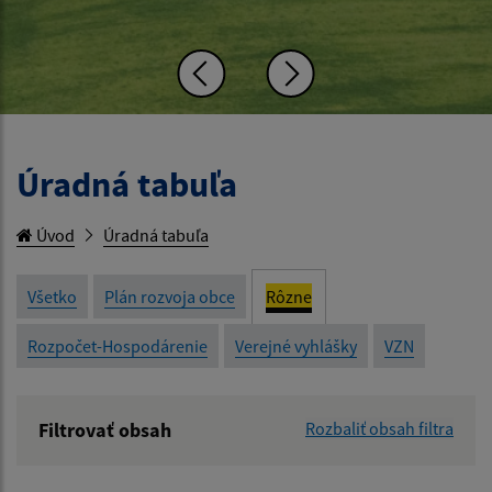
Úradná tabuľa
Úvod
Úradná tabuľa
Všetko
Plán rozvoja obce
Rôzne
Rozpočet-Hospodárenie
Verejné vyhlášky
VZN
Filtrovať obsah
Rozbaliť obsah filtra
Názov: