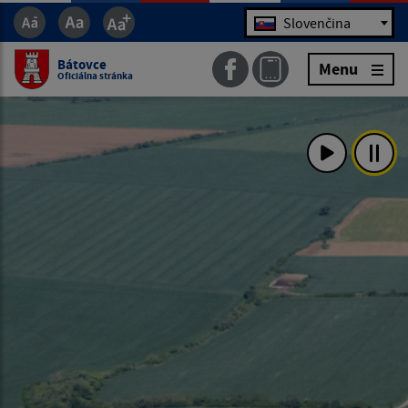
Jazyk
Slovenčina
Bátovce
Menu
Oficiálna stránka