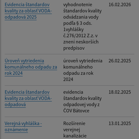
Evidencia štandardov
vyhodnotenie
16.02.2026
kvality za oblasť VODA-
štandardov kvality
odpadová 2025
odvádzania vody
podľa § 3 ods.
1vyhlášky
č.276/2012 Z.z. v
znení neskorších
predpisov
Úroveň vytriedenia
úroveň vytriedenia
26.02.2025
komunálneho odpadu za
komunálneho
rok 2024
odpadu za rok
2024
Evidencia štandardov
evidencia
18.02.2025
kvality za oblasť VODA-
štandardov kvality
odpadová
odpadovej vody z
ČOV Bátovce
Verejná vyhláška -
Rozšírenie
13.01.2025
oznámenie
verejnej
kanalizácie