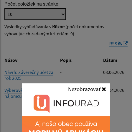
Počet položiek na stránke:
Popis:
Výsledky vyhľadávania v
Rôzne
(počet dokumentov
Dátum zverejnenia od:
vyhovujúcich zadaným kritériám: 9)
RSS
Dátum zverejnenia do:
Názov
Popis
Dátum
Návrh: Záverečný účet za
-
08.06.2026
rok 2025
Filtrovať
Reset
Nezobrazovať
Výberové konanie na
Výberové konanie
23.04.2026
nájomcu
na nájomcu na
lesný porast
Pozemkovo-
lesného
spoločenstva
urbarialistov-
Pozemkové