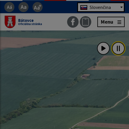
Jazyk
Slovenčina
Bátovce
Menu
Oficiálna stránka