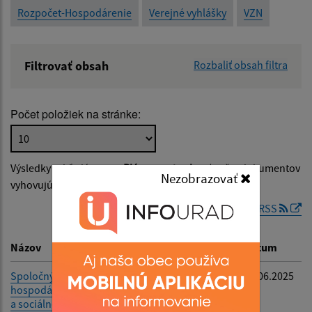
Rozpočet-Hospodárenie
Verejné vyhlášky
VZN
Filtrovať obsah
Rozbaliť obsah filtra
Názov:
Počet položiek na stránke:
Popis:
Výsledky vyhľadávania v
Plán rozvoja obce
(počet dokumentov
Nezobrazovať
Dátum zverejnenia od:
vyhovujúcich zadaným kritériám: 1)
RSS
Dátum zverejnenia do:
Názov
Popis
Dátum
Spoločný program
spoločný PHSR
04.06.2025
hospodárskeho rozvoja
pre okres Levice
Filtrovať
Reset
a sociálneho rozvoja