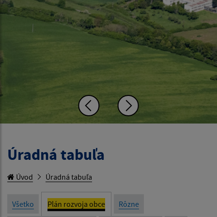
Úradná tabuľa
Úvod
Úradná tabuľa
Všetko
Plán rozvoja obce
Rôzne