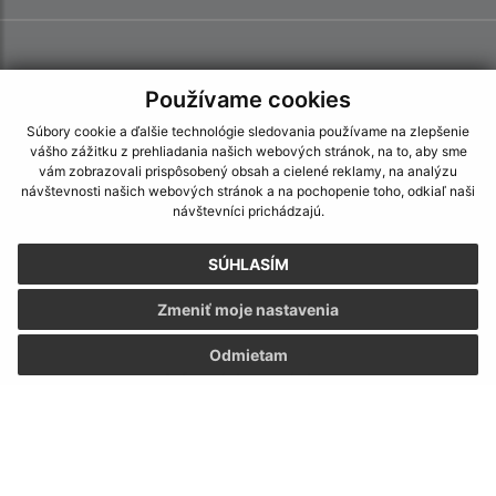
Používame cookies
Súbory cookie a ďalšie technológie sledovania používame na zlepšenie
vášho zážitku z prehliadania našich webových stránok, na to, aby sme
vám zobrazovali prispôsobený obsah a cielené reklamy, na analýzu
návštevnosti našich webových stránok a na pochopenie toho, odkiaľ naši
návštevníci prichádzajú.
SÚHLASÍM
Zmeniť moje nastavenia
Odmietam
Informácie o stránke:
Vyhlásenie o prístupnosti
Autorské práva
Ochrana osobných údajov