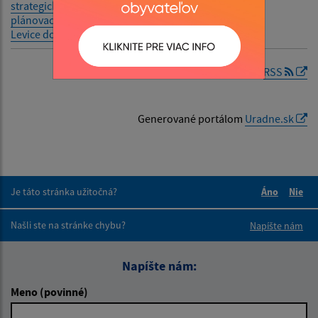
strategicko-
plánovacieho regiónu
Levice do roku 2030
RSS
Generované portálom
Uradne.sk
Je táto stránka užitočná?
Áno
Nie
Boli tieto 
Boli 
Našli ste na stránke chybu?
Napíšte nám
Napíšte nám:
Meno (povinné)