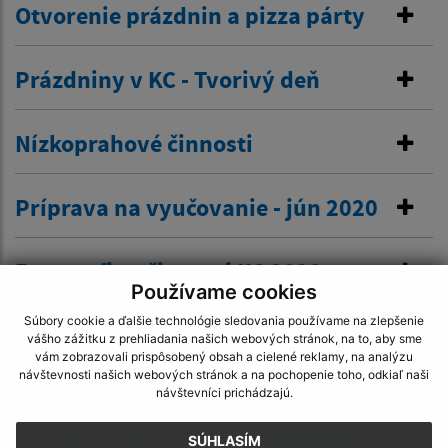
Otvorenie prázdnin a pizza párty
Prázdniny v KC - Tvorivý deň
Nízkoprahové činnosti
Príprava na vyučovanie - jún 2020
Fotografie z činnosti KC 2020
Používame cookies
Súbory cookie a ďalšie technológie sledovania používame na zlepšenie
vášho zážitku z prehliadania našich webových stránok, na to, aby sme
vám zobrazovali prispôsobený obsah a cielené reklamy, na analýzu
návštevnosti našich webových stránok a na pochopenie toho, odkiaľ naši
návštevníci prichádzajú.
Je táto stránka užitočná?
Áno
Nie
Boli tieto 
Boli 
SÚHLASÍM
Našli ste na stránke chybu?
Napíšte nám