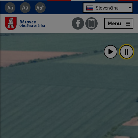
Jazyk
Slovenčina
Bátovce
Menu
Oficiálna stránka