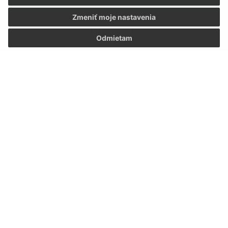
Zmeniť moje nastavenia
Napíšte nám:
Odmietam
Meno (povinné)
E-mailová adresa (povinné)
Text vašej správy (povinné)
Oboznámil som sa so
spracúvaním osobných
údajov