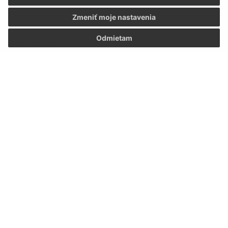
Zmeniť moje nastavenia
Napíšte nám:
Odmietam
Meno (povinné)
E-mailová adresa (povinné)
Text vašej správy (povinné)
Oboznámil som sa so
spracúvaním osobných
údajov