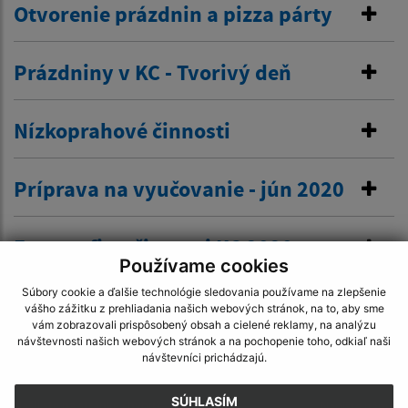
Otvorenie prázdnin a pizza párty
Prázdniny v KC - Tvorivý deň
Nízkoprahové činnosti
Príprava na vyučovanie - jún 2020
Fotografie z činnosti KC 2020
Používame cookies
Súbory cookie a ďalšie technológie sledovania používame na zlepšenie
vášho zážitku z prehliadania našich webových stránok, na to, aby sme
vám zobrazovali prispôsobený obsah a cielené reklamy, na analýzu
návštevnosti našich webových stránok a na pochopenie toho, odkiaľ naši
návštevníci prichádzajú.
Je táto stránka užitočná?
Áno
Nie
Boli tieto 
Boli 
SÚHLASÍM
Našli ste na stránke chybu?
Napíšte nám