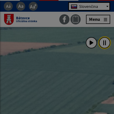
Jazyk
Slovenčina
Bátovce
Menu
Oficiálna stránka