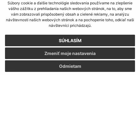
Súbory cookie a ďalšie technológie sledovania používame na zlepšenie
Text vašej správy (povinné)
vášho zážitku z prehliadania našich webových stránok, na to, aby sme
vám zobrazovali prispôsobený obsah a cielené reklamy, na analýzu
návštevnosti našich webových stránok a na pochopenie toho, odkiaľ naši
návštevníci prichádzajú.
SÚHLASÍM
Zmeniť moje nastavenia
Oboznámil som sa so
spracúvaním osobných
Odmietam
údajov
Google reCaptcha Response
Odoslať správu
Úradné hodiny:
Deň:
Čas:
Pondelok:
07:30 - 15:30