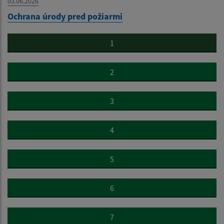
03.06.2026
Ochrana úrody pred požiarmi
1
2
3
4
5
6
7