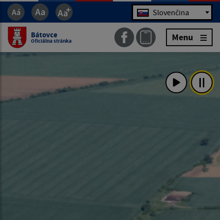
Jazyk
Slovenčina
Bátovce
Menu
Oficiálna stránka