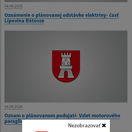
04.08.2026
Oznámenie o plánovanej odstávke elektriny- časť
Lipovina Bátovce
04.08.2026
Oznam o plánovanom podujatí- Vzlet motorového
paraglidingu
Nezobrazovať