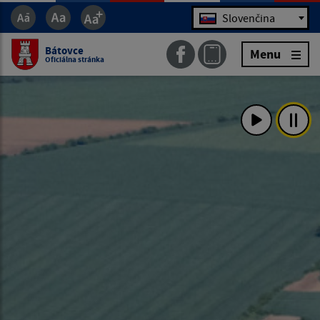
Jazyk
Slovenčina
Bátovce
Menu
Oficiálna stránka