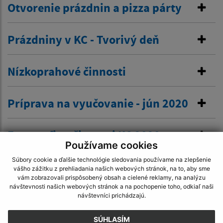
Otvorenie prázdnin a pizza párty
Prázdniny v KC - Tvorivý deň
Nízkoprahové činnosti
Príprava na vyučovanie - jún 2020
Fotografie z činnosti KC 2020
Používame cookies
Súbory cookie a ďalšie technológie sledovania používame na zlepšenie
vášho zážitku z prehliadania našich webových stránok, na to, aby sme
vám zobrazovali prispôsobený obsah a cielené reklamy, na analýzu
návštevnosti našich webových stránok a na pochopenie toho, odkiaľ naši
návštevníci prichádzajú.
Je táto stránka užitočná?
Áno
Nie
Boli tieto 
Boli 
SÚHLASÍM
Našli ste na stránke chybu?
Napíšte nám