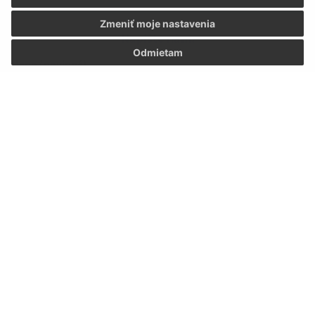
Zmeniť moje nastavenia
Napíšte nám:
Odmietam
Meno (povinné)
E-mailová adresa (povinné)
Text vašej správy (povinné)
Oboznámil som sa so
spracúvaním osobných
údajov