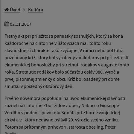
Úvod
Kultúra
02.11.2017
Pietny akt pri príležitosti pamiatky zosnulých, ktorý sa koná
každoročne na cintoríne v Bátovciach mal tohto roku
slávnostnejší charakter ako zvyčajne. V rámci neho bol totiž
požehnaný kríž, ktorý bol vyrobený z milodarov pri príležitosti
ekumenickej bohoslužby pri stretnutí rodákov v auguste tohto
roka. Stretnutie rodákov bolo súčasťou osláv 980. výročia
prvej písomnej zmienky o obci. Kríž bol osadený pri dome
smútku v posledný októbrový deň.
Prvého novembra popoludní na úvod ekumenickej slávnosti
zaznel na cintoríne Zbor židov z opery Nabucco Giuseppe
Verdiho v podaní spevokolu Sonáta pri Zbore Evanjelickej
cirkvi a.v., ktorý nedávno oslávil 20. výročie svojho vzniku.
Potom sa prítomným prihovoril starosta obce Ing. Peter
Burčo: