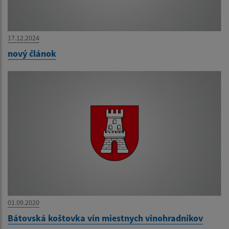
17.12.2024
nový článok
01.09.2020
Bátovská koštovka vín miestnych vinohradníkov