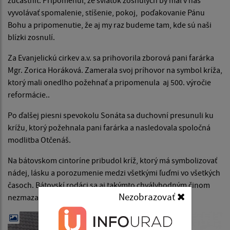
vyvolávať spomalenie, stíšenie, pokoj, poďakovanie Pánu
Bohu a pripomenutie, že aj my raz budeme tam, kde sú naši
blízki zosnulí.
Za Evanjelickú cirkev a.v. sa prihovorila zborová pani farárka
Mgr. Zorica Horáková. Zamerala svoj príhovor na symbol kríža,
ktorý mali onedlho požehnať a pripomenula aj 500. výročie
reformácie..
Po ďalšej piesni spevokolu Sonáta sa duchovní presunuli ku
krížu, ktorý požehnala pani farárka a nasledovala spoločná
modlitba Otčenáš.
Na bátovskom cintoríne pribudol kríž, ktorý má symbolizovať
nádej, lásku a porozumenie medzi všetkými ľuďmi vo všetkých
časoch. Bátovskí rodáci sa aj takýmto chvályhodným činom
Nezobrazovať
nezmazateľne zapísali do dejín svojej rodnej obce.