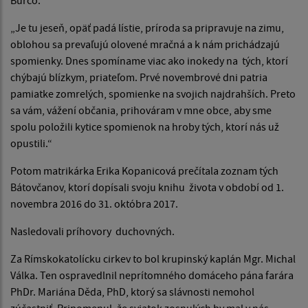
„Je tu jeseň, opäť padá lístie, príroda sa pripravuje na zimu,
oblohou sa prevaľujú olovené mračná a k nám prichádzajú
spomienky. Dnes spomíname viac ako inokedy na tých, ktorí
chýbajú blízkym, priateľom. Prvé novembrové dni patria
pamiatke zomrelých, spomienke na svojich najdrahších. Preto
sa vám, vážení občania, prihováram v mne obce, aby sme
spolu položili kytice spomienok na hroby tých, ktorí nás už
opustili.“
Potom matrikárka Erika Kopanicová prečítala zoznam tých
Bátovčanov, ktorí dopísali svoju knihu života v období od 1.
novembra 2016 do 31. októbra 2017.
Nasledovali príhovory duchovných.
Za Rímskokatolícku cirkev to bol krupinský kaplán Mgr. Michal
Válka. Ten ospravedlnil neprítomného domáceho pána farára
PhDr. Mariána Děda, PhD, ktorý sa slávnosti nemohol
zúčastniť. Pripomenul, že sviatok zosnulých by mal v nás