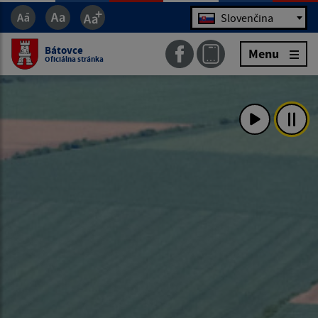
Jazyk
Slovenčina
Bátovce
Menu
Oficiálna stránka