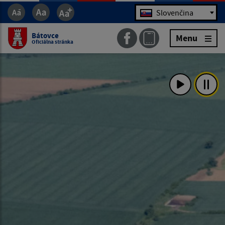
Jazyk
Slovenčina
Bátovce
Menu
Oficiálna stránka