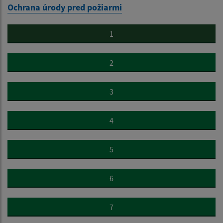
Ochrana úrody pred požiarmi
1
2
3
4
5
6
7