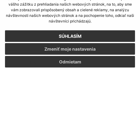
Text vašej správy (povinné)
vášho zážitku z prehliadania našich webových stránok, na to, aby sme
vám zobrazovali prispôsobený obsah a cielené reklamy, na analýzu
návštevnosti našich webových stránok a na pochopenie toho, odkiaľ naši
návštevníci prichádzajú.
SÚHLASÍM
Zmeniť moje nastavenia
Oboznámil som sa so
spracúvaním osobných
údajov
Odmietam
Google reCaptcha Response
Odoslať správu
Úradné hodiny:
Deň:
Čas:
Pondelok:
07:30 - 15:30
Utorok:
nestránkový deň