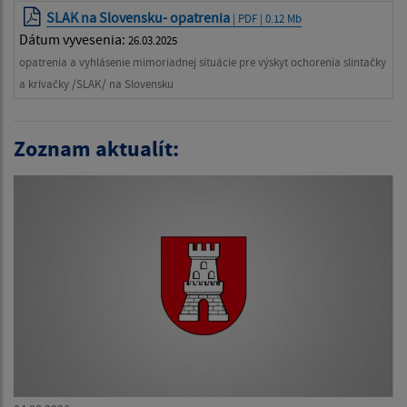
SLAK na Slovensku- opatrenia
| PDF | 0.12 Mb
Dátum vyvesenia:
26.03.2025
opatrenia a vyhlásenie mimoriadnej situácie pre výskyt ochorenia slintačky
a krívačky /SLAK/ na Slovensku
Zoznam aktualít: