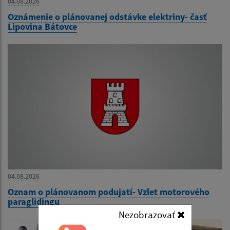
04.08.2026
Oznámenie o plánovanej odstávke elektriny- časť
Lipovina Bátovce
04.08.2026
Oznam o plánovanom podujatí- Vzlet motorového
paraglidingu
Nezobrazovať