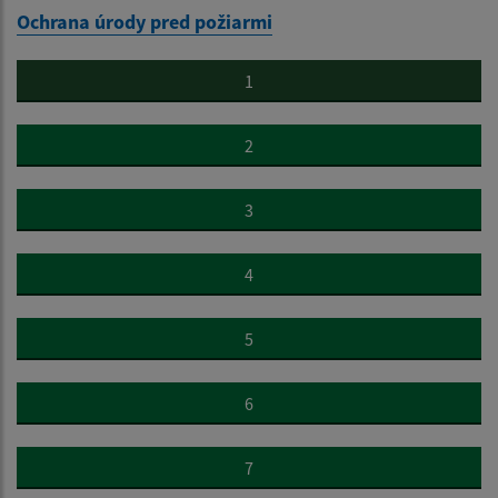
Ochrana úrody pred požiarmi
1
2
3
4
5
6
7