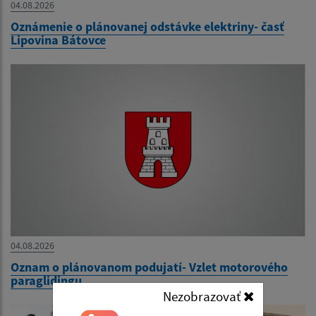
04.08.2026
Oznámenie o plánovanej odstávke elektriny- časť
Lipovina Bátovce
04.08.2026
Oznam o plánovanom podujatí- Vzlet motorového
paraglidingu
Nezobrazovať