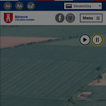
Jazyk
Slovenčina
Bátovce
Menu
Oficiálna stránka