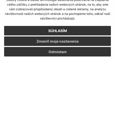
Text vašej správy (povinné)
vášho zážitku z prehliadania našich webových stránok, na to, aby sme
vám zobrazovali prispôsobený obsah a cielené reklamy, na analýzu
návštevnosti našich webových stránok a na pochopenie toho, odkiaľ naši
návštevníci prichádzajú.
SÚHLASÍM
Zmeniť moje nastavenia
Oboznámil som sa so
spracúvaním osobných
údajov
Odmietam
Google reCaptcha Response
Odoslať správu
Úradné hodiny:
Deň:
Čas:
Pondelok:
07:30 - 15:30
Utorok:
nestránkový deň