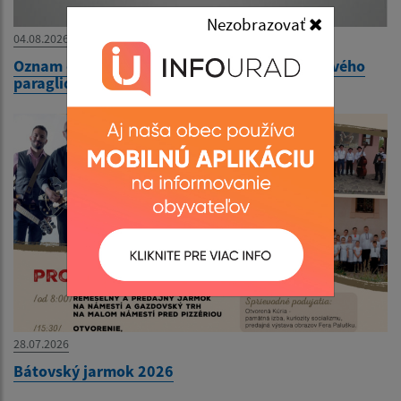
Nezobrazovať
04.08.2026
Oznam o plánovanom podujatí- Vzlet motorového
paraglidingu
28.07.2026
Bátovský jarmok 2026