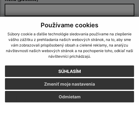
E-mailová adresa (povinné)
Používame cookies
Súbory cookie a ďalšie technológie sledovania používame na zlepšenie
vášho zážitku z prehliadania našich webových stránok, na to, aby sme
vám zobrazovali prispôsobený obsah a cielené reklamy, na analýzu
Text vašej správy (povinné)
návštevnosti našich webových stránok a na pochopenie toho, odkiaľ naši
návštevníci prichádzajú.
SÚHLASÍM
Zmeniť moje nastavenia
Odmietam
Oboznámil som sa so
spracúvaním osobných
údajov
Google reCaptcha Response
Odoslať správu