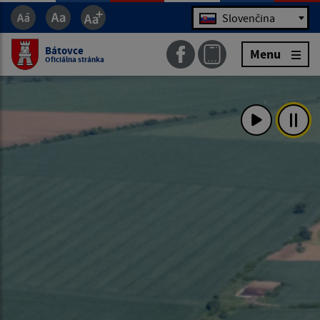
Jazyk
Slovenčina
Bátovce
Menu
Oficiálna stránka