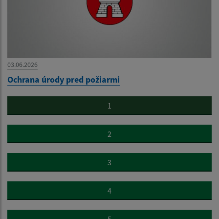
03.06.2026
Ochrana úrody pred požiarmi
1
2
3
4
5