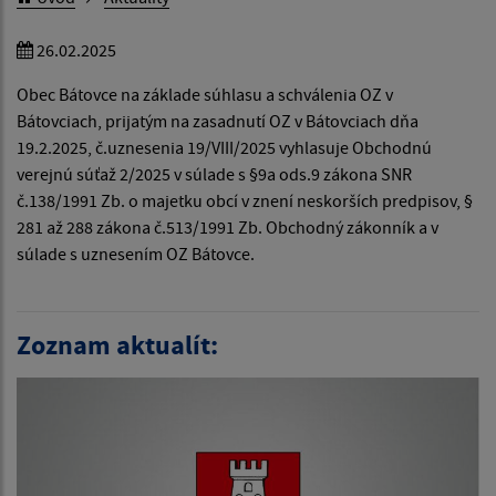
26.02.2025
Obec Bátovce na základe súhlasu a schválenia OZ v
Bátovciach, prijatým na zasadnutí OZ v Bátovciach dňa
19.2.2025, č.uznesenia 19/VIII/2025 vyhlasuje Obchodnú
verejnú súťaž 2/2025 v súlade s §9a ods.9 zákona SNR
č.138/1991 Zb. o majetku obcí v znení neskorších predpisov, §
281 až 288 zákona č.513/1991 Zb. Obchodný zákonník a v
súlade s uznesením OZ Bátovce.
Zoznam aktualít: