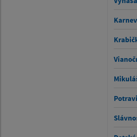
Vynášan
Karnev
Krabič
Vianoč
Mikulá
Potrav
Slávno