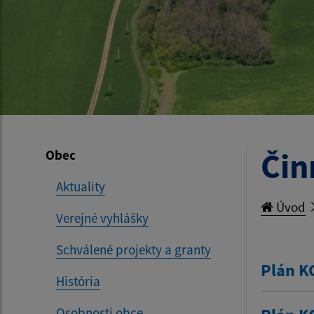
Čin
Obec
Aktuality
Úvod
Verejné vyhlášky
Schválené projekty a granty
Plán K
História
Osobnosti obce