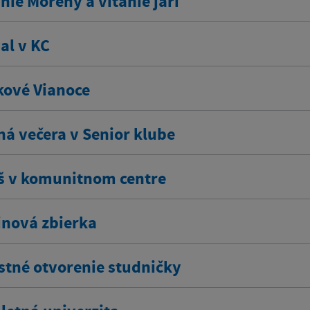
ie Moreny a vítanie jari
al v KC
kové Vianoce
ná večera v Senior klube
š v komunitnom centre
inová zbierka
stné otvorenie studničky