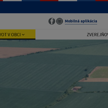
Mobilná aplikácia
VOT V OBCI
ZVEREJŇO