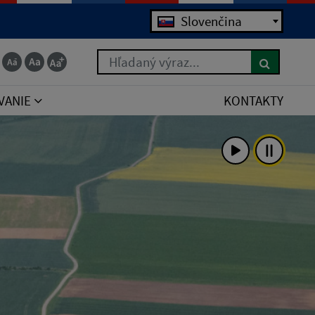
Jazyk
Slovenčina
Hľadaný výraz...
VANIE
KONTAKTY