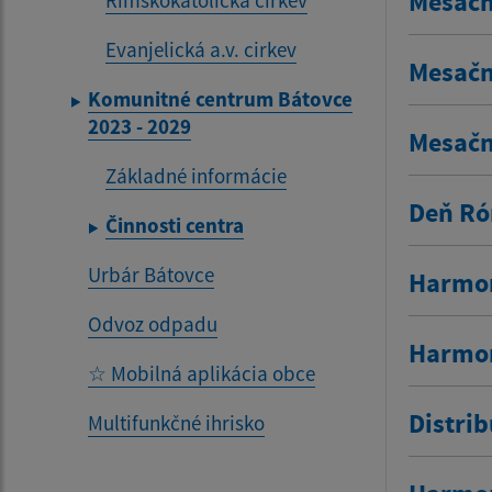
Mesačn
Rímskokatolícka cirkev
Evanjelická a.v. cirkev
Mesačn
Komunitné centrum Bátovce
2023 - 2029
Mesačn
Základné informácie
Deň Ró
Činnosti centra
Urbár Bátovce
Harmon
Odvoz odpadu
Harmon
☆ Mobilná aplikácia obce
Distri
Multifunkčné ihrisko