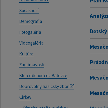
Plán K
Súčasnosť
Analýz
Demografia
Detský
Fotogaléria
Videogaléria
Mesačn
Kultúra
Prázdni
Zaujímavosti
Klub dôchodcov Bátovce
Mesačn
Dobrovoľný hasičský zbor
Mesačn
Cirkev