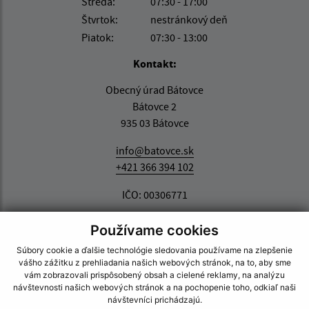
Streda:
07:30 - 17:00
Štvrtok:
nestránkový deň
Piatok:
07:30 - 13:00
Kontakt:
Obecný úrad Bátovce
Bátovce 2
935 03 Bátovce
info@batovce.sk
+421 366 394 102
IČO: 00306771
Používame cookies
Súbory cookie a ďalšie technológie sledovania používame na zlepšenie
vášho zážitku z prehliadania našich webových stránok, na to, aby sme
vám zobrazovali prispôsobený obsah a cielené reklamy, na analýzu
návštevnosti našich webových stránok a na pochopenie toho, odkiaľ naši
návštevníci prichádzajú.