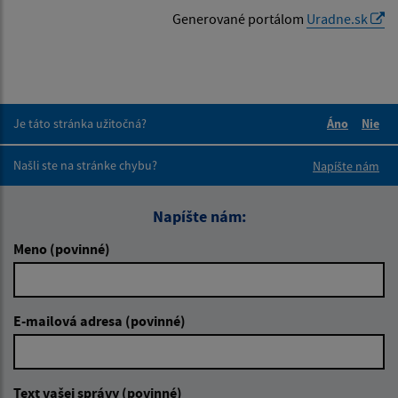
Generované portálom
Uradne.sk
Je táto stránka užitočná?
Áno
Nie
Boli tieto 
Boli 
Našli ste na stránke chybu?
Napíšte nám
Napíšte nám:
Meno (povinné)
E-mailová adresa (povinné)
Text vašej správy (povinné)