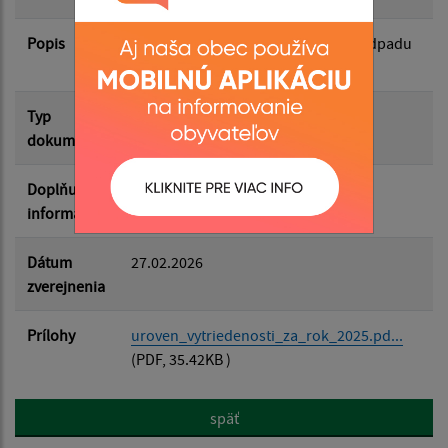
Popis
Filtrovať
Úroveň vytriedenia komunálneho odpadu
Reset
za rok 2025
Typ
Rôzne
dokumentu
Doplňujúce
informácie
Dátum
27.02.2026
zverejnenia
Prílohy
uroven_vytriedenosti_za_rok_2025.pd...
(PDF, 35.42KB )
späť