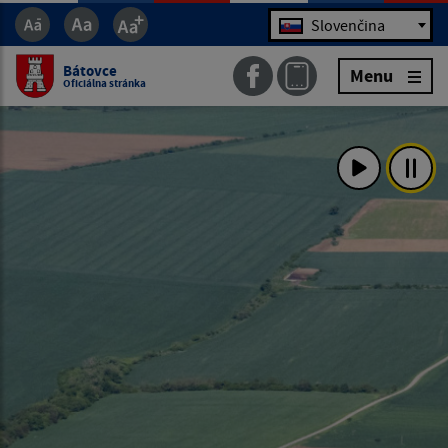
Jazyk
Slovenčina
Bátovce
Menu
Oficiálna stránka