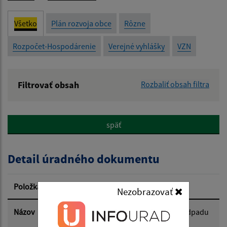
Všetko
Plán rozvoja obce
Rôzne
Rozpočet-Hospodárenie
Verejné vyhlášky
VZN
Filtrovať obsah
Rozbaliť obsah filtra
Názov:
späť
Popis:
Detail úradného dokumentu
Dátum zverejnenia od:
Položka
Informácia
Nezobrazovať
Dátum zverejnenia do:
Názov
Úroveň vytriedenia komunálneho odpadu
za rok 2025