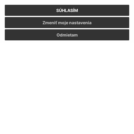
SÚHLASÍM
Zmeniť moje nastavenia
Odmietam
Informácie o stránke:
Vyhlásenie o prístupnosti
Autorské práva
Ochrana osobných údajov
Navigácia:
Vytlačiť aktuálnu stránku
Mapa stránok
Cookies